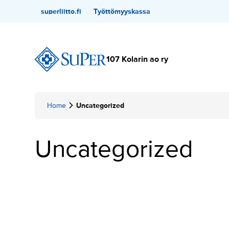
Hyppää
Toissijainen
superliitto.fi
Työttömyyskassa
sisältöön
107 Kolarin ao ry
Home
Uncategorized
K
Uncategorized
a
t